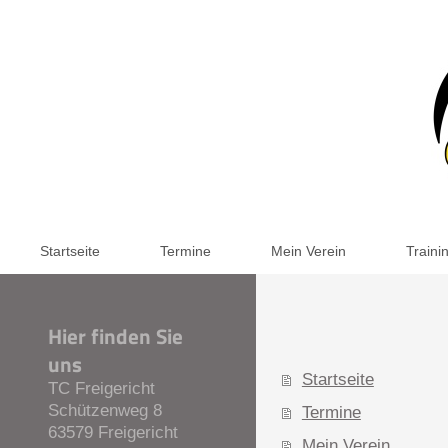
Startseite
Termine
Mein Verein
Traini
Hier finden Sie
uns
Startseite
TC Freigericht
Schützenweg
8
Termine
63579
Freigericht
Mein Verein